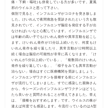
痛・下痢・嘔吐)も併発している方が多いです。夏風
邪のウイルスと思って下さい。
個別で見ると、インフルエンザがコロナを突き放しま
した。けいれんで夜間救急を受診されたという方も散
見されていて、インフルエンザ脳症を発症する子が出
なければいいなと心配しています。インフルエンザで
は年齢の高い子でもけいれん発作や異常言動を起こし
ます。けいれん発作が15分以上続いたり、何度もけ
いれん発作を繰り返したり、異常言動が12時間以上
続く場合は脳症の可能性が非常に高くなります。「け
いれんが5分以上続いている」、「複数回のけいれん
発作を繰り返している」、「様子をみても異常言動が
治らない」場合はすぐに医療機関を受診しましょう。
インフルエンザワクチンを接種する前にインフルエン
ザが流行してしまいました。すでに感染した親御さん
から、今シーズンのインフルエンザワクチンはどうし
たら良いかと質問されることが増えてきました。答え
は、「接種をおすすめします」です。ウイルスの株が
違えば何度でも感染します。今流行っているのはA型