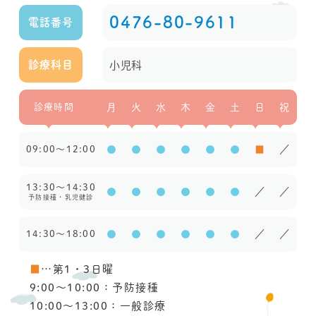
0476-80-9611
電話番号
小児科
診療科目
診療時間
月
火
水
木
金
土
日
祝
09:00～12:00
●
●
●
●
●
●
■
／
13:30～14:30
●
●
●
●
●
●
／
／
予防接種・乳児健診
14:30～18:00
●
●
●
●
●
●
／
／
■
…第1・3日曜
9:00〜10:00：予防接種
10:00〜13:00：一般診療