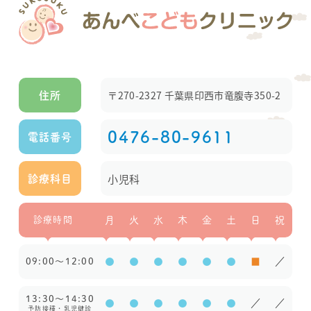
〒270-2327 千葉県印西市竜腹寺350-2
住所
0476-80-9611
電話番号
小児科
診療科目
診療時間
月
火
水
木
金
土
日
祝
09:00～12:00
●
●
●
●
●
●
■
／
13:30～14:30
●
●
●
●
●
●
／
／
予防接種・乳児健診