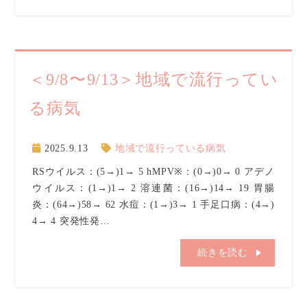
＜9/8〜9/13＞地域で流行ってい
る病気
2025.9.13
地域で流行っている病気
RSウイルス：(5→)1→ 5 hMPV※：(0→)0→ 0 アデノ
ウイルス：(1→)1→ 2 溶連菌：(16→)14→ 19 胃腸
炎：(64→)58→ 62 水痘：(1→)3→ 1 手足口病：(4→)
4→ 4 突発性発…
続きを読む