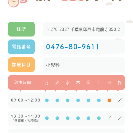
〒270-2327 千葉県印西市竜腹寺350-2
住所
0476-80-9611
電話番号
小児科
診療科目
診療時間
月
火
水
木
金
土
日
祝
09:00～12:00
●
●
●
●
●
●
■
／
13:30～14:30
●
●
●
●
●
●
／
／
予防接種・乳児健診