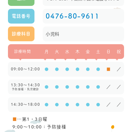
0476-80-9611
電話番号
小児科
診療科目
診療時間
月
火
水
木
金
土
日
祝
09:00～12:00
●
●
●
●
●
●
■
／
13:30～14:30
●
●
●
●
●
●
／
／
予防接種・乳児健診
14:30～18:00
●
●
●
●
●
●
／
／
■
…第1・3日曜
9:00〜10:00：予防接種