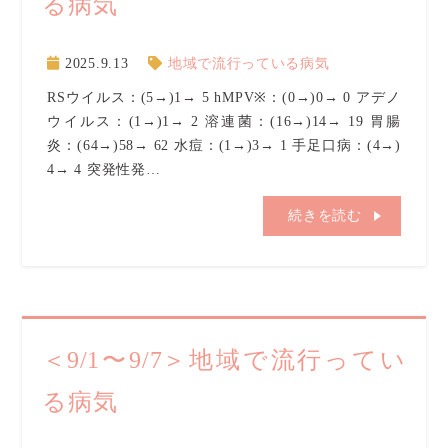
る病気
2025.9.13
地域で流行っている病気
RSウイルス：(5→)1→ 5 hMPV※：(0→)0→ 0 アデノ
ウイルス：(1→)1→ 2 溶連菌：(16→)14→ 19 胃腸
炎：(64→)58→ 62 水痘：(1→)3→ 1 手足口病：(4→)
4→ 4 突発性発…
続きを読む
＜9/1〜9/7＞地域で流行ってい
る病気