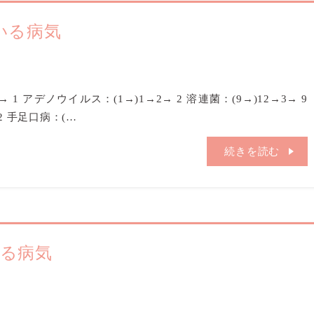
ている病気
1→ 1 アデノウイルス：(1→)1→2→ 2 溶連菌：(9→)12→3→ 9
 2 手足口病：(…
続きを読む
いる病気