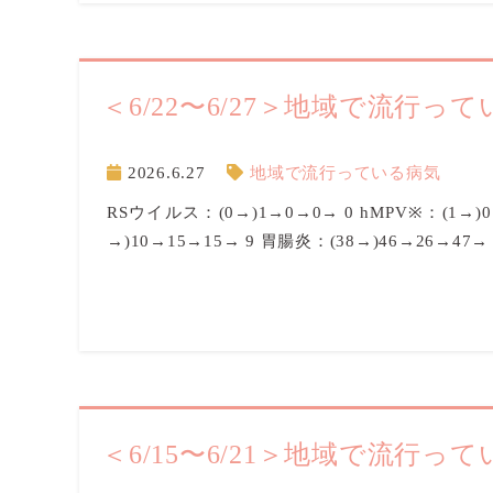
＜6/22〜6/27＞地域で流行っ
2026.6.27
地域で流行っている病気
RSウイルス：(0→)1→0→0→ 0 hMPV※：(1→)
→)10→15→15→ 9 胃腸炎：(38→)46→26→47→
＜6/15〜6/21＞地域で流行っ