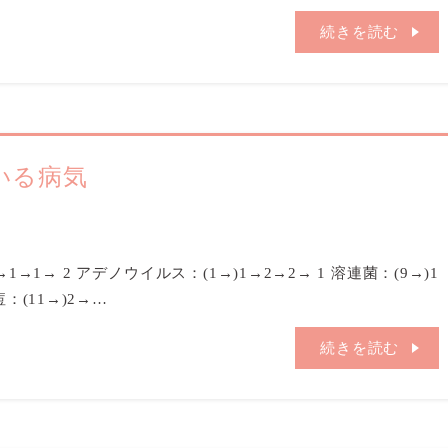
続きを読む
ている病気
3→1→1→ 2 アデノウイルス：(1→)1→2→2→ 1 溶連菌：(9→)1
痘：(11→)2→…
続きを読む