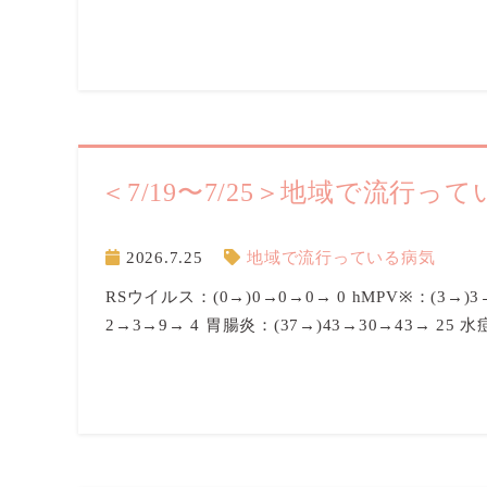
＜7/19〜7/25＞地域で流行っ
2026.7.25
地域で流行っている病気
RSウイルス：(0→)0→0→0→ 0 hMPV※：(3→)
2→3→9→ 4 胃腸炎：(37→)43→30→43→ 25 水