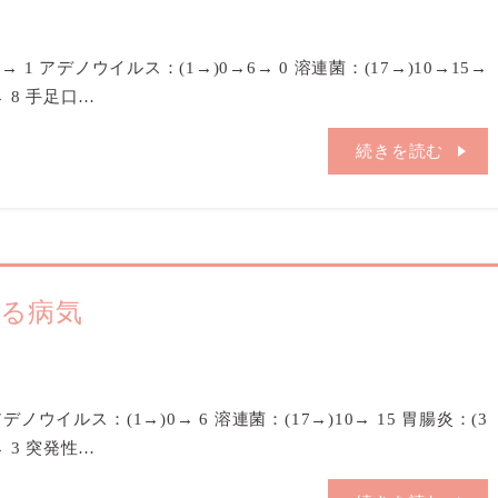
0→ 1 アデノウイルス：(1→)0→6→ 0 溶連菌：(17→)10→15→
→ 8 手足口…
続きを読む
いる病気
 アデノウイルス：(1→)0→ 6 溶連菌：(17→)10→ 15 胃腸炎：(3
→ 3 突発性…